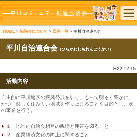
HOME
>
協議会について
>
団体一覧
>
平川自治連合会
平川自治連合会
（ひらかわじちれんごうかい）
H22.12.15
活動内容
自主的に平川地区の振興発展を計り、もって明るく豊かに、
かつ 楽しく住みよい地域を作り上げることを目的とし、次
の事業を行う。
１ 地区内自治会相互の親睦と連帯を図ること
２ 産業経済文化の向上に関すること