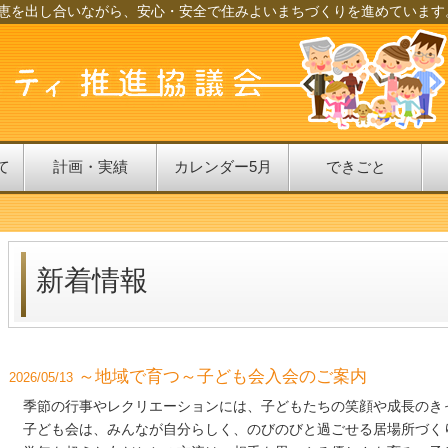
恵を出し合いながら、安心・安全で住みよいまちづくりを進めています
て
計画・実績
カレンダー5月
できごと
新着情報
～地域で育つ～子ども会入会のご案内
2026/05/13
季節の行事やレクリエーションには、子どもたちの笑顔や成長のき
子ども会は、みんなが自分らしく、のびのびと過ごせる居場所づく